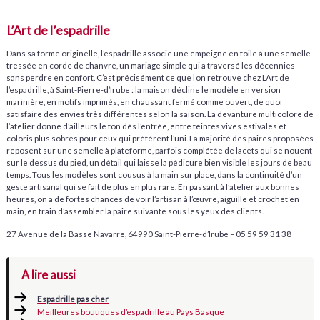
L’Art de l’espadrille
Dans sa forme originelle, l’espadrille associe une empeigne en toile à une semelle
tressée en corde de chanvre, un mariage simple qui a traversé les décennies
sans perdre en confort. C’est précisément ce que l’on retrouve chez L’Art de
l’espadrille, à Saint-Pierre-d’Irube : la maison décline le modèle en version
marinière, en motifs imprimés, en chaussant fermé comme ouvert, de quoi
satisfaire des envies très différentes selon la saison. La devanture multicolore de
l’atelier donne d’ailleurs le ton dès l’entrée, entre teintes vives estivales et
coloris plus sobres pour ceux qui préfèrent l’uni. La majorité des paires proposées
reposent sur une semelle à plateforme, parfois complétée de lacets qui se nouent
sur le dessus du pied, un détail qui laisse la pédicure bien visible les jours de beau
temps. Tous les modèles sont cousus à la main sur place, dans la continuité d’un
geste artisanal qui se fait de plus en plus rare. En passant à l’atelier aux bonnes
heures, on a de fortes chances de voir l’artisan à l’œuvre, aiguille et crochet en
main, en train d’assembler la paire suivante sous les yeux des clients.
27 Avenue de la Basse Navarre, 64990 Saint-Pierre-d’Irube – 05 59 59 31 38
A lire aussi
Espadrille pas cher
Meilleures boutiques d’espadrille au Pays Basque