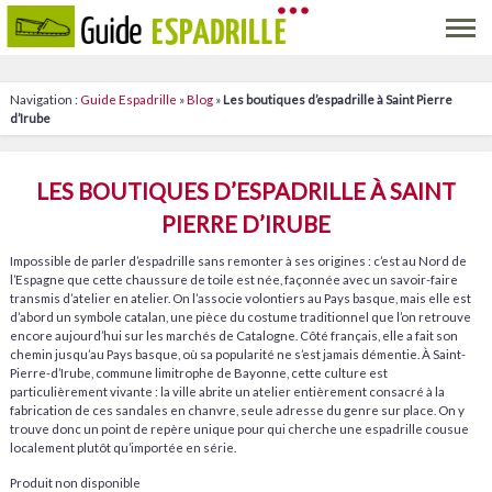
Navigation :
Guide Espadrille
»
Blog
»
Les boutiques d’espadrille à Saint Pierre
d’Irube
LES BOUTIQUES D’ESPADRILLE À SAINT
PIERRE D’IRUBE
Impossible de parler d’espadrille sans remonter à ses origines : c’est au Nord de
l’Espagne que cette chaussure de toile est née, façonnée avec un savoir-faire
transmis d’atelier en atelier. On l’associe volontiers au Pays basque, mais elle est
d’abord un symbole catalan, une pièce du costume traditionnel que l’on retrouve
encore aujourd’hui sur les marchés de Catalogne. Côté français, elle a fait son
chemin jusqu’au Pays basque, où sa popularité ne s’est jamais démentie. À Saint-
Pierre-d’Irube, commune limitrophe de Bayonne, cette culture est
particulièrement vivante : la ville abrite un atelier entièrement consacré à la
fabrication de ces sandales en chanvre, seule adresse du genre sur place. On y
trouve donc un point de repère unique pour qui cherche une espadrille cousue
localement plutôt qu’importée en série.
Produit non disponible