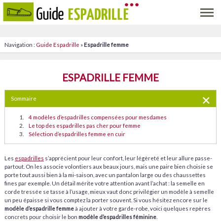
Navigation :
Guide Espadrille
»
Espadrille femme
ESPADRILLE FEMME
Sommaire
4 modèles d’espadrilles compensées pour mesdames
Le top des espadrilles pas cher pour femme
Sélection d’espadrilles femme en cuir
Les
espadrilles
s’apprécient pour leur confort, leur légèreté et leur allure passe-
partout. On les associe volontiers aux beaux jours, mais une paire bien choisie se
porte tout aussi bien à la mi-saison, avec un pantalon large ou des chaussettes
fines par exemple. Un détail mérite votre attention avant l’achat : la semelle en
corde tressée se tasse à l’usage, mieux vaut donc privilégier un modèle à semelle
un peu épaisse si vous comptez la porter souvent. Si vous hésitez encore sur le
modèle d’espadrille femme
à ajouter à votre garde-robe, voici quelques repères
concrets pour choisir le bon
modèle d’espadrilles féminine
.