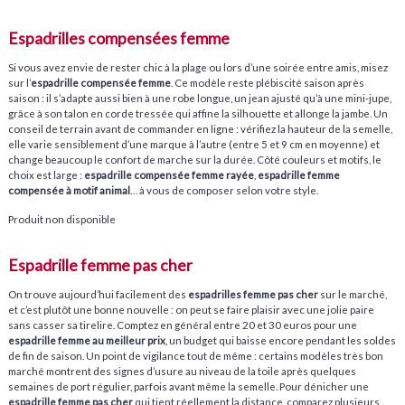
Espadrilles compensées femme
Si vous avez envie de rester chic à la plage ou lors d’une soirée entre amis, misez
sur l’
espadrille compensée femme
. Ce modèle reste plébiscité saison après
saison : il s’adapte aussi bien à une robe longue, un jean ajusté qu’à une mini-jupe,
grâce à son talon en corde tressée qui affine la silhouette et allonge la jambe. Un
conseil de terrain avant de commander en ligne : vérifiez la hauteur de la semelle,
elle varie sensiblement d’une marque à l’autre (entre 5 et 9 cm en moyenne) et
change beaucoup le confort de marche sur la durée. Côté couleurs et motifs, le
choix est large :
espadrille compensée femme rayée
,
espadrille femme
compensée à motif animal
… à vous de composer selon votre style.
Produit non disponible
Espadrille femme pas cher
On trouve aujourd’hui facilement des
espadrilles femme pas cher
sur le marché,
et c’est plutôt une bonne nouvelle : on peut se faire plaisir avec une jolie paire
sans casser sa tirelire. Comptez en général entre 20 et 30 euros pour une
espadrille femme au meilleur prix
, un budget qui baisse encore pendant les soldes
de fin de saison. Un point de vigilance tout de même : certains modèles très bon
marché montrent des signes d’usure au niveau de la toile après quelques
semaines de port régulier, parfois avant même la semelle. Pour dénicher une
espadrille femme pas cher
qui tient réellement la distance, comparez plusieurs