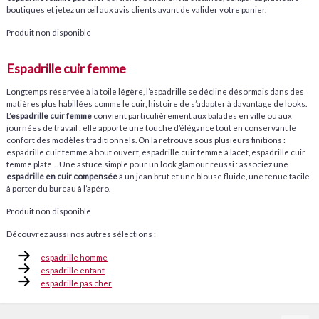
boutiques et jetez un œil aux avis clients avant de valider votre panier.
Produit non disponible
Espadrille cuir femme
Longtemps réservée à la toile légère, l’espadrille se décline désormais dans des
matières plus habillées comme le cuir, histoire de s’adapter à davantage de looks.
L’
espadrille cuir femme
convient particulièrement aux balades en ville ou aux
journées de travail : elle apporte une touche d’élégance tout en conservant le
confort des modèles traditionnels. On la retrouve sous plusieurs finitions :
espadrille cuir femme à bout ouvert, espadrille cuir femme à lacet, espadrille cuir
femme plate… Une astuce simple pour un look glamour réussi : associez une
espadrille en cuir compensée
à un jean brut et une blouse fluide, une tenue facile
à porter du bureau à l’apéro.
Produit non disponible
Découvrez aussi nos autres sélections :
espadrille homme
espadrille enfant
espadrille pas cher