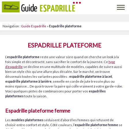
Navigation :
Guide Espadrille
»
Espadrille plateforme
ESPADRILLE PLATEFORME
L’
espadrille plateforme
reste une valeur sûre quand on cherche un look à la
fois simple et décontracté, sans sacrifier le confort de la journée. Ce
type
d’espadrille
se décline en une multitude de modèles, capables de suivre aussi
bien un style chic qu’une allure plus décalée. Sur le marché, on trouve
désormais toutes les variantes possibles :
espadrille plateforme à lacet
,
espadrille plateforme à lanière
, semelle en corde de jute tressée plus ou
moins épaisse… De quoi trouver la paire qui colle vraiment à votre garde-robe.
Voici quelques pistes de combinaisons pour porter vos
espadrilles
plateformes
toute la saison.
Espadrille plateforme femme
Les
modèles plateformes
séduisent d’abord les femmes qui refusent de
choisir entre confort et style. Côté couleurs, l’
espadrille plateforme femme
se