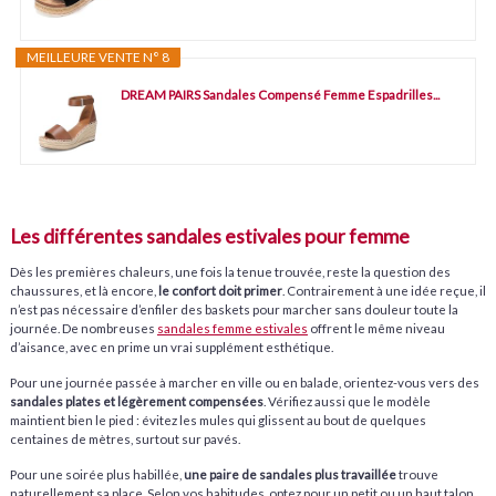
MEILLEURE VENTE N° 8
DREAM PAIRS Sandales Compensé Femme Espadrilles...
Les différentes sandales estivales pour femme
Dès les premières chaleurs, une fois la tenue trouvée, reste la question des
chaussures, et là encore,
le confort doit primer
. Contrairement à une idée reçue, il
n’est pas nécessaire d’enfiler des baskets pour marcher sans douleur toute la
journée. De nombreuses
sandales femme estivales
offrent le même niveau
d’aisance, avec en prime un vrai supplément esthétique.
Pour une journée passée à marcher en ville ou en balade, orientez-vous vers des
sandales plates et légèrement compensées
. Vérifiez aussi que le modèle
maintient bien le pied : évitez les mules qui glissent au bout de quelques
centaines de mètres, surtout sur pavés.
Pour une soirée plus habillée,
une paire de sandales plus travaillée
trouve
naturellement sa place. Selon vos habitudes, optez pour un petit ou un haut talon,