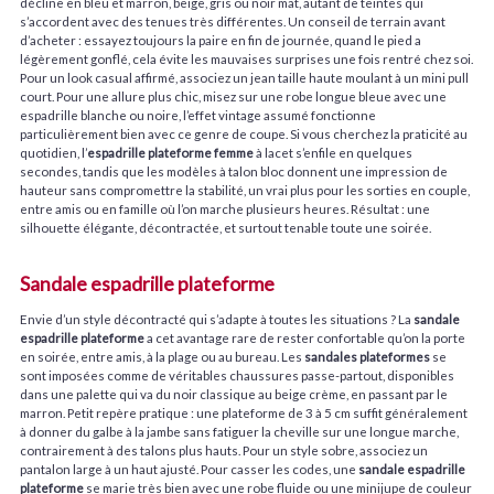
décline en bleu et marron, beige, gris ou noir mat, autant de teintes qui
s’accordent avec des tenues très différentes. Un conseil de terrain avant
d’acheter : essayez toujours la paire en fin de journée, quand le pied a
légèrement gonflé, cela évite les mauvaises surprises une fois rentré chez soi.
Pour un look casual affirmé, associez un jean taille haute moulant à un mini pull
court. Pour une allure plus chic, misez sur une robe longue bleue avec une
espadrille blanche ou noire, l’effet vintage assumé fonctionne
particulièrement bien avec ce genre de coupe. Si vous cherchez la praticité au
quotidien, l’
espadrille plateforme femme
à lacet s’enfile en quelques
secondes, tandis que les modèles à talon bloc donnent une impression de
hauteur sans compromettre la stabilité, un vrai plus pour les sorties en couple,
entre amis ou en famille où l’on marche plusieurs heures. Résultat : une
silhouette élégante, décontractée, et surtout tenable toute une soirée.
Sandale espadrille plateforme
Envie d’un style décontracté qui s’adapte à toutes les situations ? La
sandale
espadrille plateforme
a cet avantage rare de rester confortable qu’on la porte
en soirée, entre amis, à la plage ou au bureau. Les
sandales plateformes
se
sont imposées comme de véritables chaussures passe-partout, disponibles
dans une palette qui va du noir classique au beige crème, en passant par le
marron. Petit repère pratique : une plateforme de 3 à 5 cm suffit généralement
à donner du galbe à la jambe sans fatiguer la cheville sur une longue marche,
contrairement à des talons plus hauts. Pour un style sobre, associez un
pantalon large à un haut ajusté. Pour casser les codes, une
sandale espadrille
plateforme
se marie très bien avec une robe fluide ou une minijupe de couleur