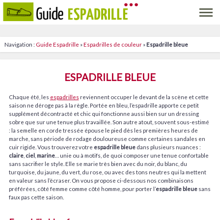
Navigation :
Guide Espadrille
»
Espadrilles de couleur
»
Espadrille bleue
ESPADRILLE BLEUE
Chaque été, les
espadrilles
reviennent occuper le devant de la scène et cette
saison ne déroge pas à la règle. Portée en bleu, l’espadrille apporte ce petit
supplément décontracté et chic qui fonctionne aussi bien sur un dressing
sobre que sur une tenue plus travaillée. Son autre atout, souvent sous-estimé
: la semelle en corde tressée épouse le pied dès les premières heures de
marche, sans période de rodage douloureuse comme certaines sandales en
cuir rigide. Vous trouverez votre
espadrille bleue
dans plusieurs nuances :
claire
,
ciel
,
marine
… unie ou à motifs, de quoi composer une tenue confortable
sans sacrifier le style. Elle se marie très bien avec du noir, du blanc, du
turquoise, du jaune, du vert, du rose, ou avec des tons neutres qui la mettent
en valeur sans l’écraser. On vous propose ci-dessous nos combinaisons
préférées, côté femme comme côté homme, pour porter l’
espadrille bleue
sans
faux pas cette saison.