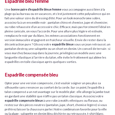
Espadrille bleu femme
Une
bonne paire d’espadrille bleue femme
vous accompagne aussi bien à la
plage qu’au bureau ou en vacances, et c’est justement cette polyvalence qui en
fait une valeur sûre du dressing d’été. Pour un look monochrome sobre,
associez-la à un ensemble noir : pantalon chino et chemise, jupe et chemisier,
ou robe rehaussée d’un accessoire chic. Efficace, mais pas forcément l’idéal en
pleine canicule, on vous l’accorde. Pour une allure plus légère et estivale,
remplacez le noir par du blanc, les mêmes associations fonctionnent en
version immaculée et gagnent en fraîcheur visuelle. Envie de rester dans la
décontraction pure ? Glissez votre
espadrille bleue
sous un jean retroussé, un
pantalon destroy, une salopette ou un short en denim. Un conseil de terrain : si
vous marchez beaucoup dans la journée, privilégiez un modèle avec une
languette élastique à l’arrière du talon, elle évite le frottement qui abîme les
espadrilles en toile classique après quelques sorties.
Espadrille compensée bleu
Opter pour une version compensée, c’est vouloir soigner un peu plus sa
silhouette sans renoncer au confort de la corde. Sur ce point, l’espadrille à
talon compensé a un net avantage sur le modèle plat : elle allonge la jambe tout
en gardant une stabilité que n’offre pas un talon classique. Associez votre
espadrille compensée bleue
à une robe à motifs ethniques ou floraux, ou
restez sur des pièces neutres (pantalon, jupe, short, chemise légère) si vous
préférez laisser la chaussure parler. Notre combinaison favorite pour la ville
ou la plage : salopette en denim bleu déchirée ou retroussée, t-shirt blanc.