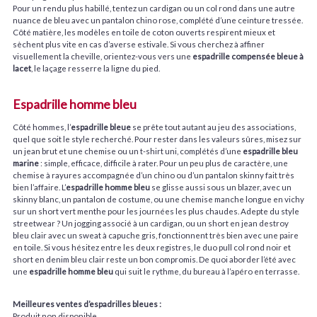
Pour un rendu plus habillé, tentez un cardigan ou un col rond dans une autre
nuance de bleu avec un pantalon chino rose, complété d’une ceinture tressée.
Côté matière, les modèles en toile de coton ouverts respirent mieux et
sèchent plus vite en cas d’averse estivale. Si vous cherchez à affiner
visuellement la cheville, orientez-vous vers une
espadrille compensée bleue à
lacet
, le laçage resserre la ligne du pied.
Espadrille homme bleu
Côté hommes, l’
espadrille bleue
se prête tout autant au jeu des associations,
quel que soit le style recherché. Pour rester dans les valeurs sûres, misez sur
un jean brut et une chemise ou un t-shirt uni, complétés d’une
espadrille bleu
marine
: simple, efficace, difficile à rater. Pour un peu plus de caractère, une
chemise à rayures accompagnée d’un chino ou d’un pantalon skinny fait très
bien l’affaire. L’
espadrille homme bleu
se glisse aussi sous un blazer, avec un
skinny blanc, un pantalon de costume, ou une chemise manche longue en vichy
sur un short vert menthe pour les journées les plus chaudes. Adepte du style
streetwear ? Un jogging associé à un cardigan, ou un short en jean destroy
bleu clair avec un sweat à capuche gris, fonctionnent très bien avec une paire
en toile. Si vous hésitez entre les deux registres, le duo pull col rond noir et
short en denim bleu clair reste un bon compromis. De quoi aborder l’été avec
une
espadrille homme bleu
qui suit le rythme, du bureau à l’apéro en terrasse.
Meilleures ventes d’espadrilles bleues :
Produit non disponible